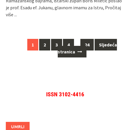
Ramazanskog bajrama, istarski župan Boris Miletić poslao
je prof. Esadu ef. Jukanu, glavnom imamu za Istru,
Pročitaj
više ...
Navigacija
1
2
3
4
…
24
Sljedeća
za
stranica
objave
ISSN 3102-4416
UMRLI