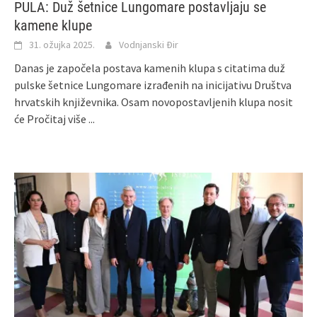
PULA: Duž šetnice Lungomare postavljaju se
kamene klupe
31. ožujka 2025.
Vodnjanski Đir
Danas je započela postava kamenih klupa s citatima duž
pulske šetnice Lungomare izrađenih na inicijativu Društva
hrvatskih književnika. Osam novopostavljenih klupa nosit
će
Pročitaj više ...