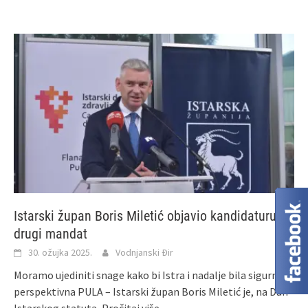
Istarski župan Boris Miletić objavio kandidaturu za
drugi mandat
30. ožujka 2025.
Vodnjanski Đir
Moramo ujediniti snage kako bi Istra i nadalje bila sigurna i
perspektivna PULA – Istarski župan Boris Miletić je, na Dan
Istarskog statuta,
Pročitaj više ...