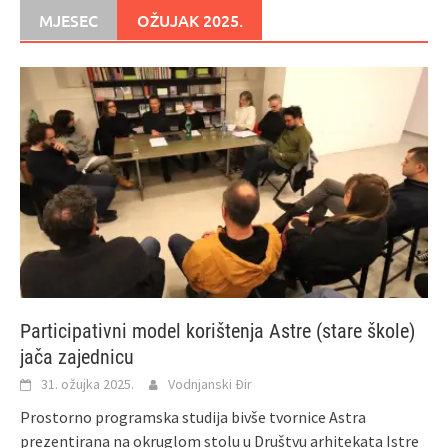
MJESEC
OŽUJAK 2025.
Participativni model korištenja Astre (stare škole)
jača zajednicu
31. ožujka 2025.
Vodnjanski Đir
Prostorno programska studija bivše tvornice Astra
prezentirana na okruglom stolu u Društvu arhitekata Istre