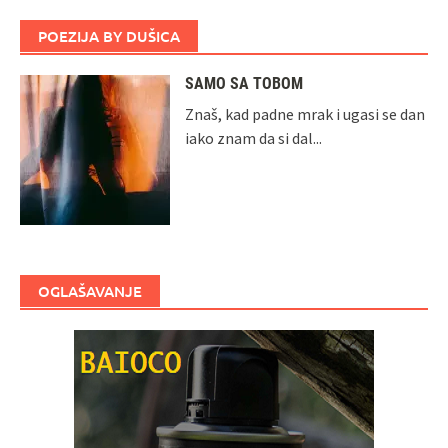
POEZIJA BY DUŠICA
SAMO SA TOBOM
Znaš, kad padne mrak i ugasi se dan
iako znam da si dal...
OGLAŠAVANJE