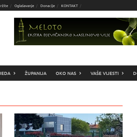
ržite
Oglašavanje
Donacije
KONTAKT
JEDA
ŽUPANIJA
OKO NAS
VAŠE VIJESTI
D