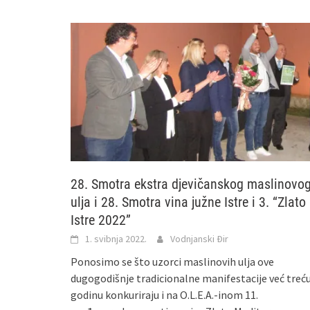
28. Smotra ekstra djevičanskog maslinovo
ulja i 28. Smotra vina južne Istre i 3. “Zlato
Istre 2022”
1. svibnja 2022.
Vodnjanski Đir
Ponosimo se što uzorci maslinovih ulja ove
dugogodišnje tradicionalne manifestacije već treć
godinu konkuriraju i na O.L.E.A.-inom 11.