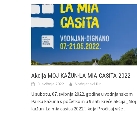
Akcija MOJ KAŽUN-LA MIA CASITA 2022
3. svibnja 2022.
Vodnjanski Đir
U subotu, 07. svibnja 2022. godine u vodnjanskom
Parku kažuna s početkom u 9 sati kreće akcija „Moj
kažun-La mia casita 2022“, koja
Pročitaj više ...