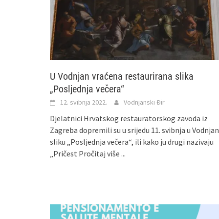
U Vodnjan vraćena restaurirana slika
„Posljednja večera“
12. svibnja 2022.
Vodnjanski Đir
Djelatnici Hrvatskog restauratorskog zavoda iz
Zagreba dopremili su u srijedu 11. svibnja u Vodnjan
sliku „Posljednja večera“, ili kako ju drugi nazivaju
„Pričest
Pročitaj više ...