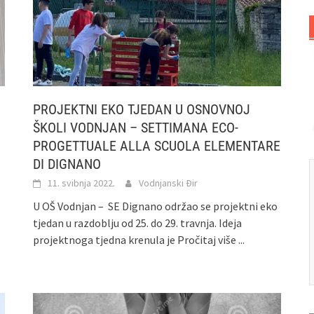
PROJEKTNI EKO TJEDAN U OSNOVNOJ
ŠKOLI VODNJAN – SETTIMANA ECO-
PROGETTUALE ALLA SCUOLA ELEMENTARE
DI DIGNANO
11. svibnja 2022.
Vodnjanski Đir
U OŠ Vodnjan – SE Dignano održao se projektni eko
tjedan u razdoblju od 25. do 29. travnja. Ideja
projektnoga tjedna krenula je
Pročitaj više ...