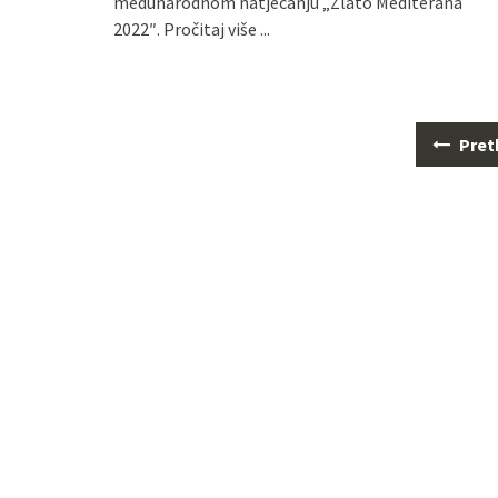
međunarodnom natjecanju „Zlato Mediterana
2022″.
Pročitaj više ...
Navigacija
Pret
za
objave