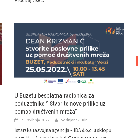
Pročitaj više ...
U Buzetu besplatna radionica za
poduzetnike ” Stvorite nove prilike uz
pomoć društvenih mreža”
21. svibnja 2022.
Vodnjanski Đir
Istarska razvojna agencija – IDA d.o.o. u sklopu
projekta „Coworking Pula“ organizira za sve