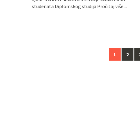
studenata Diplomskog studija
Pročitaj više ...
Navigacija
1
2
za
objave