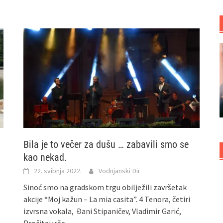
Bila je to večer za dušu … zabavili smo se
kao nekad.
22. svibnja 2022.
Vodnjanski Đir
Sinoć smo na gradskom trgu obilježili završetak
akcije “Moj kažun – La mia casita”. 4 Tenora, četiri
izvrsna vokala, Đani Stipaničev, Vladimir Garić,