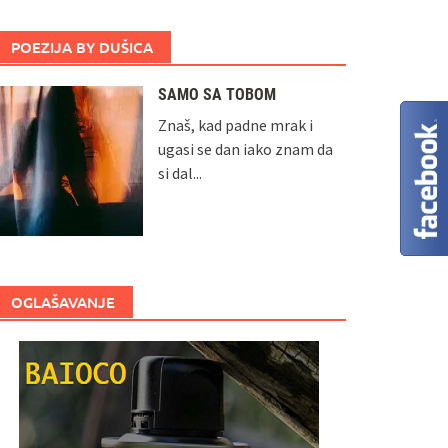
POEZIJA BY DUŠICA
SAMO SA TOBOM
Znaš, kad padne mrak i
ugasi se dan iako znam da
si dal...
OGLAŠAVANJE