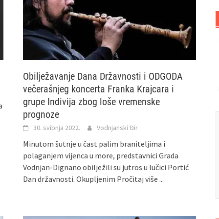
Obilježavanje Dana Državnosti i ODGODA
večerašnjeg koncerta Franka Krajcara i
grupe Indivija zbog loše vremenske
a
prognoze
30. svibnja 2022.
Vodnjanski Đir
Minutom šutnje u čast palim braniteljima i
polaganjem vijenca u more, predstavnici Grada
Vodnjan-Dignano obilježili su jutros u lučici Portić
Dan državnosti. Okupljenim
Pročitaj više ...