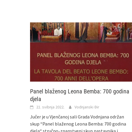
Panel blaženog Leona Bemba: 700 godina
djela
21. svibnja 2022.
Vodnjanski Đir
Jučer je u Vjenčanoj sali Grada Vodnjana održan
skup “Panel blaženog Leona Bemba: 700 godina
djela“ stručno-znanstveni skup nastavnika i