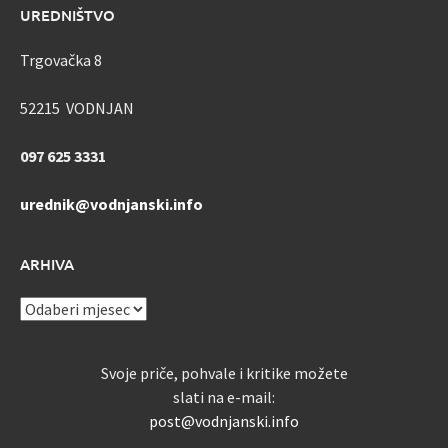
UREDNIŠTVO
Trgovačka 8
52215 VODNJAN
097 625 3331
urednik@vodnjanski.info
ARHIVA
ARHIVA
Svoje priče, pohvale i kritike možete
slati na e-mail:
post@vodnjanski.info