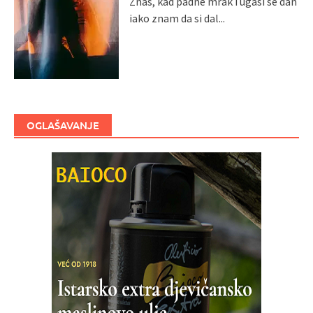
Znaš, kad padne mrak i ugasi se dan
iako znam da si dal...
OGLAŠAVANJE