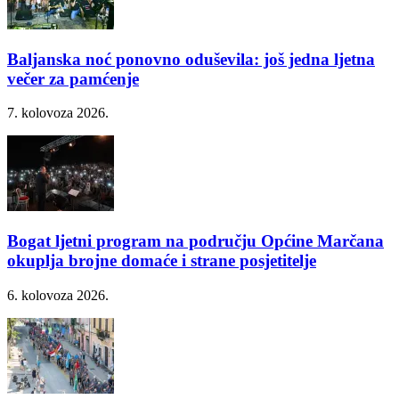
Baljanska noć ponovno oduševila: još jedna ljetna
večer za pamćenje
7. kolovoza 2026.
Bogat ljetni program na području Općine Marčana
okuplja brojne domaće i strane posjetitelje
6. kolovoza 2026.