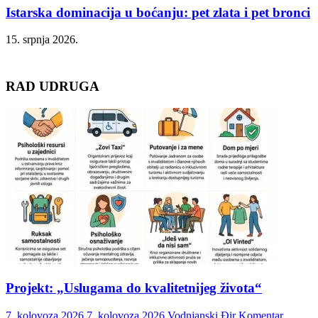
Istarska dominacija u boćanju: pet zlata i pet bronci
15. srpnja 2026.
RAD UDRUGA
Projekt: „Uslugama do kvalitetnijeg života“
7. kolovoza 2026.
7. kolovoza 2026.
Vodnjanski Đir
Komentar