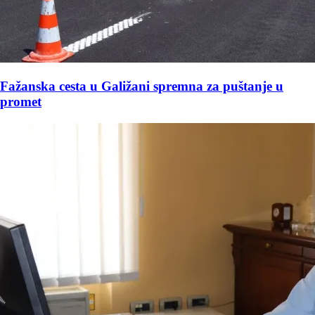
Fažanska cesta u Galižani spremna za puštanje u
promet