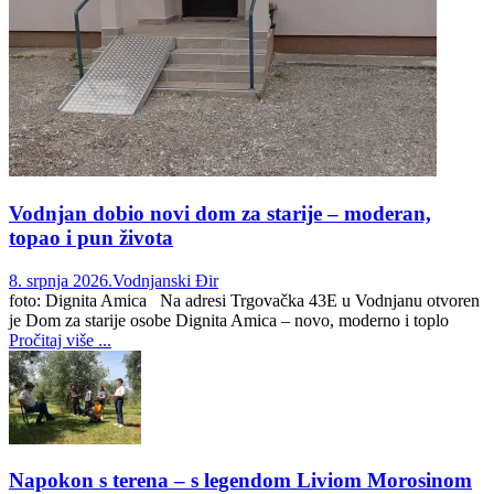
Vodnjan dobio novi dom za starije – moderan,
topao i pun života
8. srpnja 2026.
Vodnjanski Đir
foto: Dignita Amica Na adresi Trgovačka 43E u Vodnjanu otvoren
je Dom za starije osobe Dignita Amica – novo, moderno i toplo
Pročitaj više ...
Napokon s terena – s legendom Liviom Morosinom