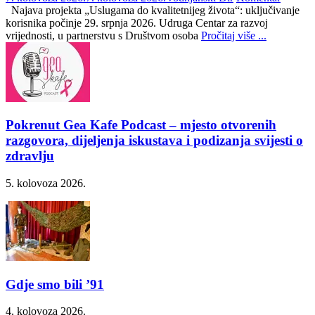
Najava projekta „Uslugama do kvalitetnijeg života“: uključivanje
korisnika počinje 29. srpnja 2026. Udruga Centar za razvoj
vrijednosti, u partnerstvu s Društvom osoba
Pročitaj više ...
Pokrenut Gea Kafe Podcast – mjesto otvorenih
razgovora, dijeljenja iskustava i podizanja svijesti o
zdravlju
5. kolovoza 2026.
Gdje smo bili ’91
4. kolovoza 2026.