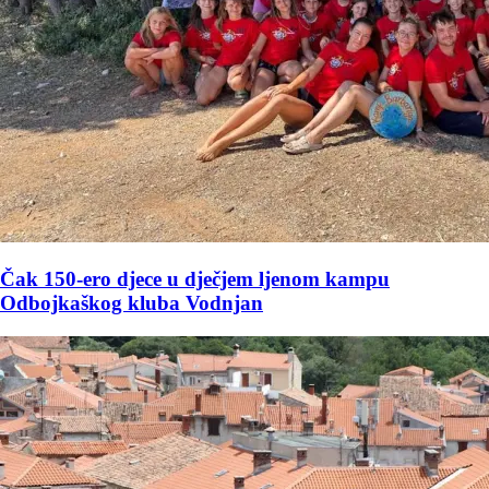
Čak 150-ero djece u dječjem ljenom kampu
Odbojkaškog kluba Vodnjan