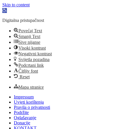
Skip to content
Open
toolbar
Digitalna pristupačnost
Povećaj Text
Smanji Text
Sive nijanse
Visoki kontrast
Negativni kontrast
Svijetla pozadina
Podcrtani link
Čitljiv font
Reset
Mapa stranice
Skoči
Impressum
do
Uvjeti korištenja
sadržaja
Pravila o privatnosti
Podržite
Oglašavanje
Donacije
KONTAKT