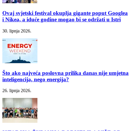
Ovaj svjetski festival okuplja gigante poput Googlea
i Nikea, a iduće godine mogao bi se održati u Istri
30. lipnja 2026.
Što ako najveća poslovna prilika danas nije umjetna
inteligencija, nego energija?
26. lipnja 2026.