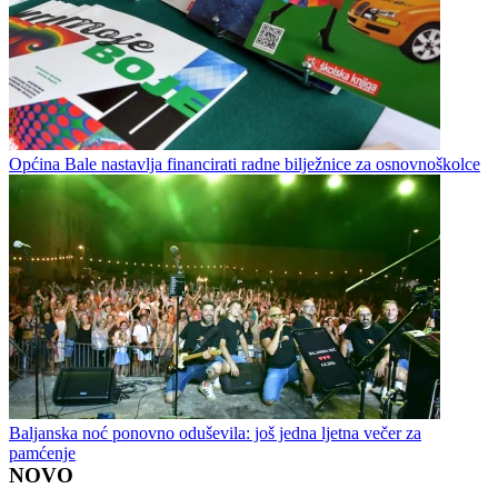
Općina Bale nastavlja financirati radne bilježnice za osnovnoškolce
Baljanska noć ponovno oduševila: još jedna ljetna večer za
pamćenje
NOVO