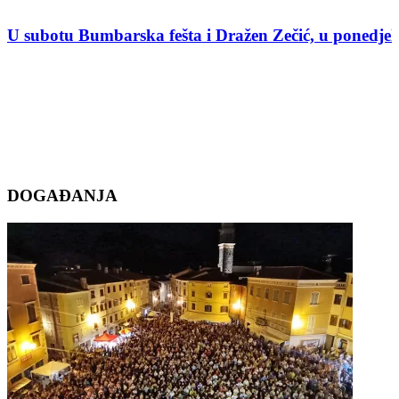
U subotu Bumbarska fešta i Dražen Zečić, u ponedj
DOGAĐANJA